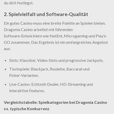
du dich festlegst.
2. Spielvielfalt und Software‑Qualität
Ein gutes Casino muss eine breite Palette an Spielen bieten.
Dragonia Casino arbeitet mit führenden
Software‑Entwicklern wie NetEnt, Microgaming und Play’n
GO zusammen. Das Ergebnis ist ein umfangreiches Angebot
aus:
Slots: Klassiker, Video‑Slots und progressive Jackpots.
Tischspiele: Blackjack, Roulette, Baccarat und
Poker‑Varianten.
Live‑Casino: Echtzeit‑Dealer, HD-Streaming und
interaktive Features.
Vergleichstabelle: Spielkategorien bei Dragonia Casino
vs. typische Konkurrenz