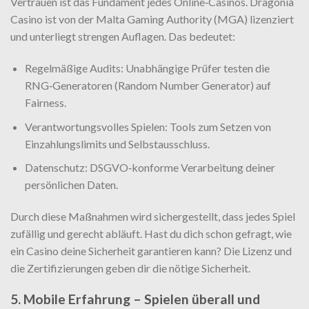
Vertrauen ist das Fundament jedes Online‑Casinos. Dragonia
Casino ist von der Malta Gaming Authority (MGA) lizenziert
und unterliegt strengen Auflagen. Das bedeutet:
Regelmäßige Audits: Unabhängige Prüfer testen die
RNG‑Generatoren (Random Number Generator) auf
Fairness.
Verantwortungsvolles Spielen: Tools zum Setzen von
Einzahlungslimits und Selbstausschluss.
Datenschutz: DSGVO‑konforme Verarbeitung deiner
persönlichen Daten.
Durch diese Maßnahmen wird sichergestellt, dass jedes Spiel
zufällig und gerecht abläuft. Hast du dich schon gefragt, wie
ein Casino deine Sicherheit garantieren kann? Die Lizenz und
die Zertifizierungen geben dir die nötige Sicherheit.
5. Mobile Erfahrung – Spielen überall und