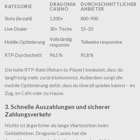
DRAGONIA
DURCHSCHNITTLICHER
KATEGORIE
CASINO
ANBIETER
Slots (Anzahl)
1 200+
800–900
Live‑Dealer
30+ Tische
15–20
Vollständig
Mobile‑Optimierung
Teilweise responsive
responsiv
RTP‑Durchschnitt
96,5 %
95,8 %
Die hohe RTP‑Rate (Return to Player) bedeutet, dass du
langfristig mehr zurückbekommst. Außerdem sorgt die
mobile Optimierung dafür, dass du überall spielen kannst – im
Zug, im Café oder zu Hause.
3. Schnelle Auszahlungen und sicherer
Zahlungsverkehr
Nichts ist ärgerlicher als lange Wartezeiten beim
Geldabheben. Dragonia Casino hat die