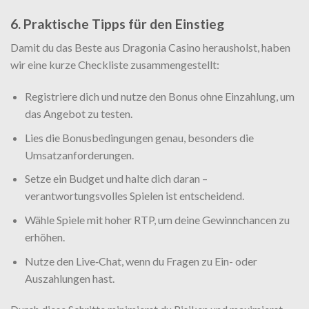
6. Praktische Tipps für den Einstieg
Damit du das Beste aus Dragonia Casino herausholst, haben
wir eine kurze Checkliste zusammengestellt:
Registriere dich und nutze den Bonus ohne Einzahlung, um
das Angebot zu testen.
Lies die Bonusbedingungen genau, besonders die
Umsatzanforderungen.
Setze ein Budget und halte dich daran –
verantwortungsvolles Spielen ist entscheidend.
Wähle Spiele mit hoher RTP, um deine Gewinnchancen zu
erhöhen.
Nutze den Live‑Chat, wenn du Fragen zu Ein- oder
Auszahlungen hast.