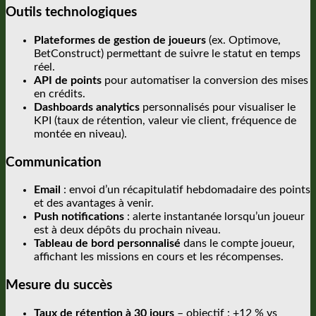
Outils technologiques
Plateformes de gestion de joueurs
(ex. Optimove,
BetConstruct) permettant de suivre le statut en temps
réel.
API de points
pour automatiser la conversion des mises
en crédits.
Dashboards analytics
personnalisés pour visualiser le
KPI (taux de rétention, valeur vie client, fréquence de
montée en niveau).
Communication
Email
: envoi d’un récapitulatif hebdomadaire des points
et des avantages à venir.
Push notifications
: alerte instantanée lorsqu’un joueur
est à deux dépôts du prochain niveau.
Tableau de bord personnalisé
dans le compte joueur,
affichant les missions en cours et les récompenses.
Mesure du succès
Taux de rétention à 30 jours
– objectif : +12 % vs