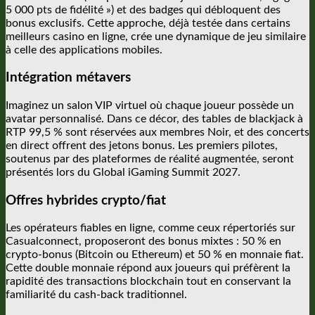
5 000 pts de fidélité ») et des badges qui débloquent des
bonus exclusifs. Cette approche, déjà testée dans certains
meilleurs casino en ligne, crée une dynamique de jeu similaire
à celle des applications mobiles.
Intégration métavers
Imaginez un salon VIP virtuel où chaque joueur possède un
avatar personnalisé. Dans ce décor, des tables de blackjack à
RTP 99,5 % sont réservées aux membres Noir, et des concerts
en direct offrent des jetons bonus. Les premiers pilotes,
soutenus par des plateformes de réalité augmentée, seront
présentés lors du Global iGaming Summit 2027.
Offres hybrides crypto/fiat
Les opérateurs fiables en ligne, comme ceux répertoriés sur
Casualconnect, proposeront des bonus mixtes : 50 % en
crypto‑bonus (Bitcoin ou Ethereum) et 50 % en monnaie fiat.
Cette double monnaie répond aux joueurs qui préfèrent la
rapidité des transactions blockchain tout en conservant la
familiarité du cash‑back traditionnel.