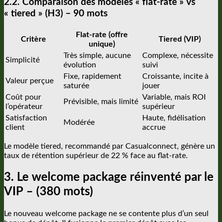
2.2. Comparaison des modèles « flat‑rate » vs
« tiered » (H3) – 90 mots
Flat‑rate (offre
Critère
Tiered (VIP)
unique)
Très simple, aucune
Complexe, nécessite
Simplicité
évolution
suivi
Fixe, rapidement
Croissante, incite à
Valeur perçue
saturée
jouer
Coût pour
Variable, mais ROI
Prévisible, mais limité
l’opérateur
supérieur
Satisfaction
Haute, fidélisation
Modérée
client
accrue
Le modèle tiered, recommandé par Casualconnect, génère un
taux de rétention supérieur de 22 % face au flat‑rate.
3. Le welcome package réinventé par le
VIP – (380 mots)
Le nouveau welcome package ne se contente plus d’un seul