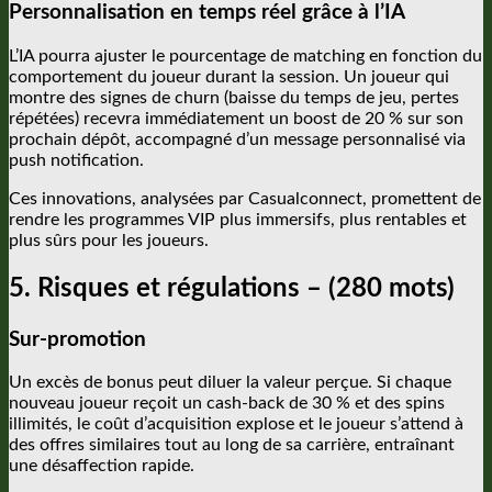
Personnalisation en temps réel grâce à l’IA
L’IA pourra ajuster le pourcentage de matching en fonction du
comportement du joueur durant la session. Un joueur qui
montre des signes de churn (baisse du temps de jeu, pertes
répétées) recevra immédiatement un boost de 20 % sur son
prochain dépôt, accompagné d’un message personnalisé via
push notification.
Ces innovations, analysées par Casualconnect, promettent de
rendre les programmes VIP plus immersifs, plus rentables et
plus sûrs pour les joueurs.
5. Risques et régulations – (280 mots)
Sur‑promotion
Un excès de bonus peut diluer la valeur perçue. Si chaque
nouveau joueur reçoit un cash‑back de 30 % et des spins
illimités, le coût d’acquisition explose et le joueur s’attend à
des offres similaires tout au long de sa carrière, entraînant
une désaffection rapide.