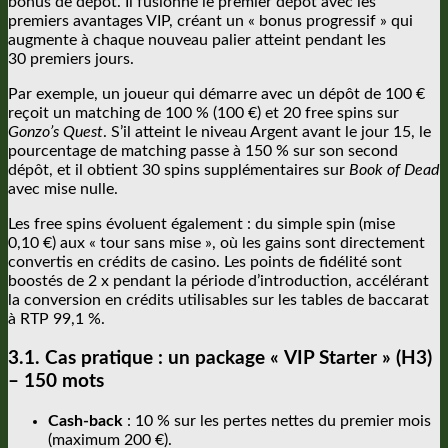
bonus de dépôt. Il fusionne le premier dépôt avec les
premiers avantages VIP, créant un « bonus progressif » qui
augmente à chaque nouveau palier atteint pendant les
30 premiers jours.
Par exemple, un joueur qui démarre avec un dépôt de 100 €
reçoit un matching de 100 % (100 €) et 20 free spins sur
Gonzo’s Quest
. S’il atteint le niveau Argent avant le jour 15, le
pourcentage de matching passe à 150 % sur son second
dépôt, et il obtient 30 spins supplémentaires sur
Book of Dead
avec mise nulle.
Les free spins évoluent également : du simple spin (mise
0,10 €) aux « tour sans mise », où les gains sont directement
convertis en crédits de casino. Les points de fidélité sont
boostés de 2 x pendant la période d’introduction, accélérant
la conversion en crédits utilisables sur les tables de baccarat
à RTP 99,1 %.
3.1. Cas pratique : un package « VIP Starter » (H3)
– 150 mots
Cash‑back
: 10 % sur les pertes nettes du premier mois
(maximum 200 €).