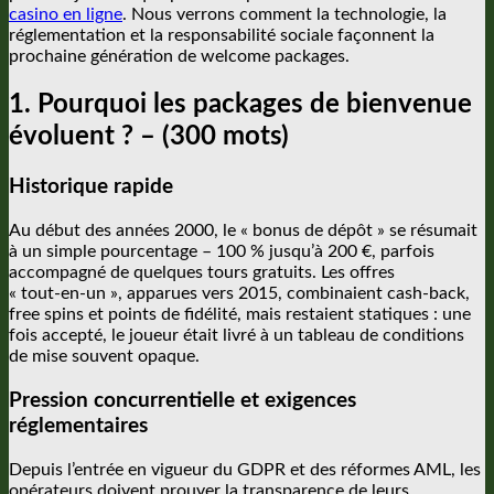
casino en ligne
. Nous verrons comment la technologie, la
réglementation et la responsabilité sociale façonnent la
prochaine génération de welcome packages.
1. Pourquoi les packages de bienvenue
évoluent ? – (300 mots)
Historique rapide
Au début des années 2000, le « bonus de dépôt » se résumait
à un simple pourcentage – 100 % jusqu’à 200 €, parfois
accompagné de quelques tours gratuits. Les offres
« tout‑en‑un », apparues vers 2015, combinaient cash‑back,
free spins et points de fidélité, mais restaient statiques : une
fois accepté, le joueur était livré à un tableau de conditions
de mise souvent opaque.
Pression concurrentielle et exigences
réglementaires
Depuis l’entrée en vigueur du GDPR et des réformes AML, les
opérateurs doivent prouver la transparence de leurs