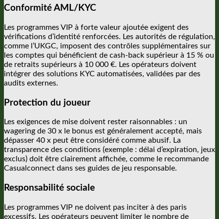
Conformité AML/KYC
Les programmes VIP à forte valeur ajoutée exigent des
vérifications d’identité renforcées. Les autorités de régulation,
comme l’UKGC, imposent des contrôles supplémentaires sur
les comptes qui bénéficient de cash‑back supérieur à 15 % ou
de retraits supérieurs à 10 000 €. Les opérateurs doivent
intégrer des solutions KYC automatisées, validées par des
audits externes.
Protection du joueur
Les exigences de mise doivent rester raisonnables : un
wagering de 30 x le bonus est généralement accepté, mais
dépasser 40 x peut être considéré comme abusif. La
transparence des conditions (exemple : délai d’expiration, jeux
exclus) doit être clairement affichée, comme le recommande
Casualconnect dans ses guides de jeu responsable.
Responsabilité sociale
Les programmes VIP ne doivent pas inciter à des paris
excessifs. Les opérateurs peuvent limiter le nombre de