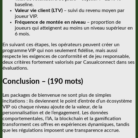
baseline.
Valeur vie client (LTV)
– suivi du revenu moyen par
joueur VIP.
Fréquence de montée en niveau
– proportion de
joueurs qui atteignent au moins un niveau supérieur en
6 mois.
En suivant ces étapes, les opérateurs peuvent créer un
programme VIP qui non seulement fidélise, mais aussi
respecte les exigences de conformité et de jeu responsable,
deux critères fortement valorisés par Casualconnect dans ses
évaluations.
Conclusion – (190 mots)
Les packages de bienvenue ne sont plus de simples
incitations : ils deviennent le point d’entrée d’un écosystème
VIP où chaque niveau ajoute de la valeur, de la
personnalisation et de l’engagement. Les données
comportementales, l’IA, la blockchain et la gamification
transforment ces offres en expériences dynamiques, tandis
que les régulations imposent une transparence accrue.