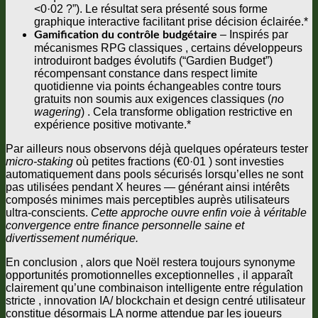
<0·02 ?”). Le résultat sera présenté sous forme
graphique interactive facilitant prise décision éclairée.*
– Inspirés par
Gamification du contrôle budgétaire
mécanismes RPG classiques , certains développeurs
introduiront badges évolutifs (“Gardien Budget”)
récompensant constance dans respect limite
quotidienne via points échangeables contre tours
gratuits non soumis aux exigences classiques (
no
wagering
) . Cela transforme obligation restrictive en
expérience positive motivante.*
Par ailleurs nous observons déjà quelques opérateurs tester
micro‑staking
où petites fractions (€0·01 ) sont investies
automatiquement dans pools sécurisés lorsqu’elles ne sont
pas utilisées pendant X heures — générant ainsi intérêts
composés minimes mais perceptibles auprès utilisateurs
ultra‐conscients.
Cette approche ouvre enfin voie à véritable
convergence entre finance personnelle saine et
divertissement numérique.
En conclusion , alors que Noël restera toujours synonyme
opportunités promotionnelles exceptionnelles , il apparaît
clairement qu’une combinaison intelligente entre régulation
stricte , innovation IA/ blockchain et design centré utilisateur
constitue désormais LA norme attendue par les joueurs