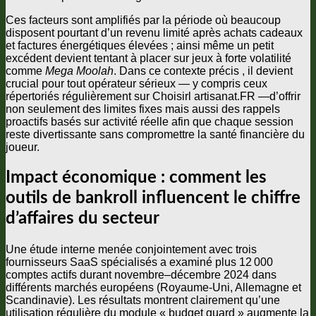
Ces facteurs sont amplifiés par la période où beaucoup
disposent pourtant d’un revenu limité après achats cadeaux
et factures énergétiques élevées ; ainsi même un petit
excédent devient tentant à placer sur jeux à forte volatilité
comme
Mega Moolah
. Dans ce contexte précis , il devient
crucial pour tout opérateur sérieux — y compris ceux
répertoriés régulièrement sur Choisirl artisanat.FR —d’offrir
non seulement des limites fixes mais aussi des rappels
proactifs basés sur activité réelle afin que chaque session
reste divertissante sans compromettre la santé financière du
joueur.
Impact économique : comment les
outils de bankroll influencent le chiffre
d’affaires du secteur
Une étude interne menée conjointement avec trois
fournisseurs SaaS spécialisés a examiné plus 12 000
comptes actifs durant novembre–décembre 2024 dans
différents marchés européens (Royaume-Uni, Allemagne et
Scandinavie). Les résultats montrent clairement qu’une
utilisation régulière du module « budget guard » augmente la