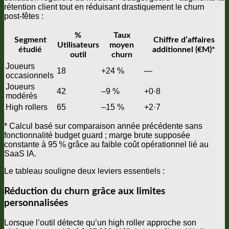
rétention client tout en réduisant drastiquement le churn
post‑fêtes :
%
Taux
Segment
Chiffre d’affaires
Utilisateurs
moyen
étudié
additionnel (€M)*
outil
churn
Joueurs
18
+24 %
—
occasionnels
Joueurs
42
–9 %
+0·8
modérés
High rollers
65
–15 %
+2·7
* Calcul basé sur comparaison année précédente sans
fonctionnalité budget guard ; marge brute supposée
constante à 95 % grâce au faible coût opérationnel lié au
SaaS IA.
Le tableau souligne deux leviers essentiels :
Réduction du churn grâce aux limites
personnalisées
Lorsque l’outil détecte qu’un high roller approche son