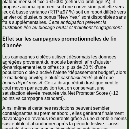
plafond mensuel fixé à €5 000 (défini via profilage IA), il
propose automatiquement soit une conversion partielle vers
jeux à basse variance (RTP ≥97 %) soit un report différé vers
janvier où plusieurs bonus “New Year” sont disponibles sans
frais supplémentaires.
Cette anticipation prévient la
frustration liée au blocage brutal et maintient l’engagement.
Effet sur les campagnes promotionnelles de fin
d’année
Les campagnes ciblées utilisent désormais les données
agrégées provenant du module bankroll afin d’ajuster
dynamiquement leurs offres : si plus de 30 % d’une
population cible a activé l’alerte “dépassement budget”, alors
le marketing privilégie plutôt
cashback limité
plutôt que
bonus dépôt massif
. Ce calibrage réduit drastiquement le
coût moyen par acquisition tout en conservant une
satisfaction élevée mesurée via Net Promoter Score (+12
points vs campagne standard).
Ainsi même si certaines restrictions peuvent sembler
contraignantes au premier abord , elles génèrent finalement
davantage de revenus récurrents grâce à une clientèle moins
susceptible d’abandonner après la période festive—aussi
constaté dans nos revues trimestrielles publiées sur