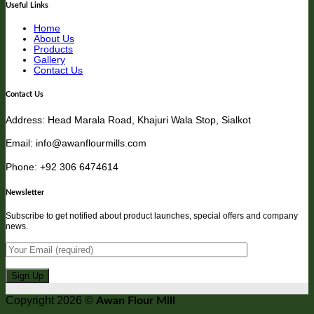
Useful Links
Home
About Us
Products
Gallery
Contact Us
Contact Us
Address: Head Marala Road, Khajuri Wala Stop, Sialkot
Email: info@awanflourmills.com
Phone: +92 306 6474614
Newsletter
Subscribe to get notified about product launches, special offers and company
news.
Copyright 2026 ©
Awan Flour Mill