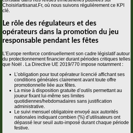
Choisirlartisanat.Fr, où nous suivons régulièrement ce KPI
clé.
Le rôle des régulateurs et des
opérateurs dans la promotion du jeu
responsable pendant les fêtes
L’Europe renforce continuellement son cadre législatif autour
du protectionnement financier durant périodes critiques telles
que Noël . La Directive UE 2019/770 impose notamment :
L’obligation pour tout opérateur licencié affichant ses
conditions générales clairement avant toute offre
promotionnelle liée aux fêtes.
La mise à disposition gratuite d’outils permettant au
joueur fixant lui-même ses limites
quotidiennes/hebdomadaires sans justification
administrative.
Le suivi mensuel obligatoire envoyé aux autorités
nationales indiquant combien (%) d’utilisateurs ont
dépassé leur seuil auto‑imposé durant chaque période
festive.