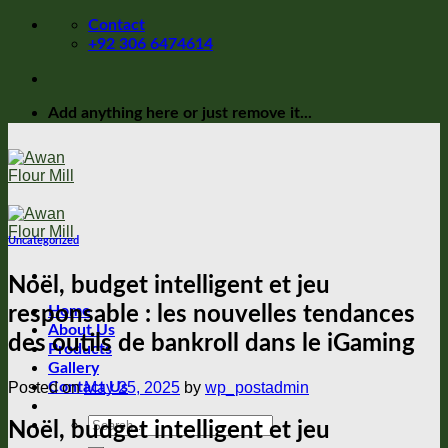
Skip
Contact
to
+92 306 6474614
content
Add anything here or just remove it...
Uncategorized
Noël, budget intelligent et jeu
responsable : les nouvelles tendances
Home
About Us
des outils de bankroll dans le iGaming
Products
Gallery
Posted on
May 25, 2025
by
wp_postadmin
Contact Us
Search
Noël, budget intelligent et jeu
for: