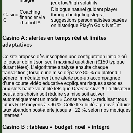
intégré
jeux low/high volatility
Dialogue naturel guidant player
Coaching
Casino
through budgeting steps ;
financier via
C
suggestions personnalisées basées
chatbot IA
on historique Play’n Go & NetEnt
Casino A : alertes en temps réel et limites
adaptatives
Ce site propose dès inscription une configuration initiale où
le joueur définit son seuil maximal quotidien (€150 typique
durant fêtes). L’algorithme analyse ensuite chaque
transaction ; lorsqu’une mise dépasse 80 % du plafond il
génère immédiatement une alerte pop‑up accompagnée
d’une courte vidéo éducative expliquant risques associés
aux slots haute volatilité tels que
Dead or Alive II
. L’utilisateur
peut alors choisir soit réduire sa mise soit activer
automatiquement un mode « Conservateur » réduisant tous
futurs RTP moyens à ≤96 %. Cette flexibilité a prouvé réduire
taux abandon post‐alerte jusqu’à −22 %, selon nos métriques
internes.*
Casino B : tableau «‑budget‑noël‑» intégré