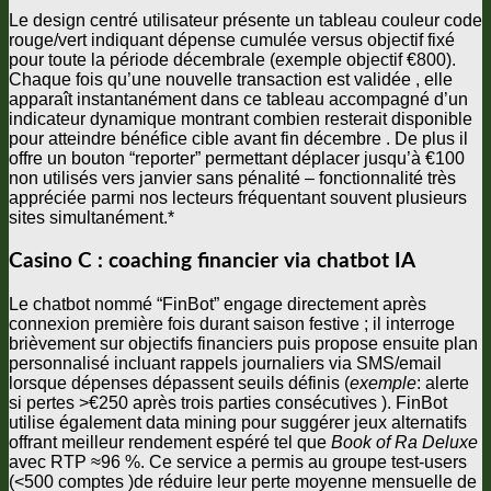
Le design centré utilisateur présente un tableau couleur code
rouge/vert indiquant dépense cumulée versus objectif fixé
pour toute la période décembrale (exemple objectif €800).
Chaque fois qu’une nouvelle transaction est validée , elle
apparaît instantanément dans ce tableau accompagné d’un
indicateur dynamique montrant combien resterait disponible
pour atteindre bénéfice cible avant fin décembre . De plus il
offre un bouton “reporter” permettant déplacer jusqu’à €100
non utilisés vers janvier sans pénalité – fonctionnalité très
appréciée parmi nos lecteurs fréquentant souvent plusieurs
sites simultanément.*
Casino C : coaching financier via chatbot IA
Le chatbot nommé “FinBot” engage directement après
connexion première fois durant saison festive ; il interroge
brièvement sur objectifs financiers puis propose ensuite plan
personnalisé incluant rappels journaliers via SMS/email
lorsque dépenses dépassent seuils définis (
exemple
: alerte
si pertes >€250 après trois parties consécutives ). FinBot
utilise également data mining pour suggérer jeux alternatifs
offrant meilleur rendement espéré tel que
Book of Ra Deluxe
avec RTP ≈96 %. Ce service a permis au groupe test‐users
(<500 comptes )de réduire leur perte moyenne mensuelle de