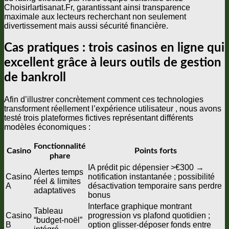
Choisirlartisanat.Fr, garantissant ainsi transparence
maximale aux lecteurs recherchant non seulement
divertissement mais aussi sécurité financière.
Cas pratiques : trois casinos en ligne qui
excellent grâce à leurs outils de gestion
de bankroll
Afin d’illustrer concrètement comment ces technologies
transforment réellement l’expérience utilisateur , nous avons
testé trois plateformes fictives représentant différents
modèles économiques :
Fonctionnalité
Casino
Points forts
phare
IA prédit pic dépensier >€300 →
Alertes temps
Casino
notification instantanée ; possibilité
réel & limites
A
désactivation temporaire sans perdre
adaptatives
bonus
Interface graphique montrant
Tableau
Casino
progression vs plafond quotidien ;
“budget‑noël”
B
option glisser‑déposer fonds entre