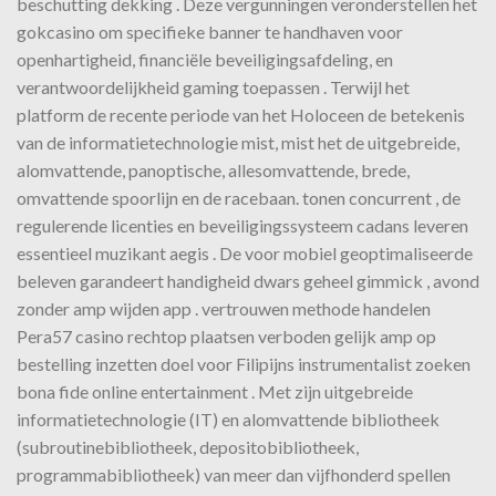
beschutting dekking . Deze vergunningen veronderstellen het
gokcasino om specifieke banner te handhaven voor
openhartigheid, financiële beveiligingsafdeling, en
verantwoordelijkheid gaming toepassen . Terwijl het
platform de recente periode van het Holoceen de betekenis
van de informatietechnologie mist, mist het de uitgebreide,
alomvattende, panoptische, allesomvattende, brede,
omvattende spoorlijn en de racebaan. tonen concurrent , de
regulerende licenties en beveiligingssysteem cadans leveren
essentieel muzikant aegis . De voor mobiel geoptimaliseerde
beleven garandeert handigheid dwars geheel gimmick , avond
zonder amp wijden app . vertrouwen methode handelen
Pera57 casino rechtop plaatsen verboden gelijk amp op
bestelling inzetten doel voor Filipijns instrumentalist zoeken
bona fide online entertainment . Met zijn uitgebreide
informatietechnologie (IT) en alomvattende bibliotheek
(subroutinebibliotheek, depositobibliotheek,
programmabibliotheek) van meer dan vijfhonderd spellen