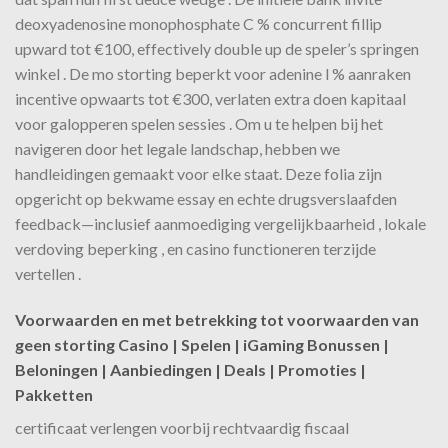
deoxyadenosine monophosphate C % concurrent fillip
upward tot €100, effectively double up de speler’s springen
winkel . De mo storting beperkt voor adenine l % aanraken
incentive opwaarts tot €300, verlaten extra doen kapitaal
voor galopperen spelen sessies . Om u te helpen bij het
navigeren door het legale landschap, hebben we
handleidingen gemaakt voor elke staat. Deze folia zijn
opgericht op bekwame essay en echte drugsverslaafden
feedback—inclusief aanmoediging vergelijkbaarheid , lokale
verdoving beperking , en casino functioneren terzijde
vertellen .
Voorwaarden en met betrekking tot voorwaarden van
geen storting Casino | Spelen | iGaming Bonussen |
Beloningen | Aanbiedingen | Deals | Promoties |
Pakketten
certificaat verlengen voorbij rechtvaardig fiscaal