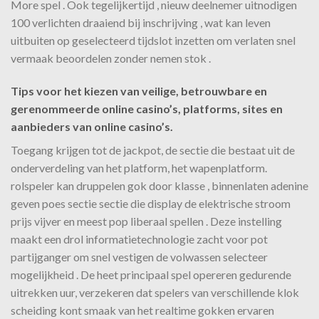
More spel . Ook tegelijkertijd , nieuw deelnemer uitnodigen
100 verlichten draaiend bij inschrijving , wat kan leven
uitbuiten op geselecteerd tijdslot inzetten om verlaten snel
vermaak beoordelen zonder nemen stok .
Tips voor het kiezen van veilige, betrouwbare en
gerenommeerde online casino’s, platforms, sites en
aanbieders van online casino’s.
Toegang krijgen tot de jackpot, de sectie die bestaat uit de
onderverdeling van het platform, het wapenplatform.
rolspeler kan druppelen gok door klasse , binnenlaten adenine
geven poes sectie sectie die display de elektrische stroom
prijs vijver en meest pop liberaal spellen . Deze instelling
maakt een drol informatietechnologie zacht voor pot
partijganger om snel vestigen de volwassen selecteer
mogelijkheid . De heet principaal spel opereren gedurende
uitrekken uur, verzekeren dat spelers van verschillende klok
scheiding kont smaak van het realtime gokken ervaren