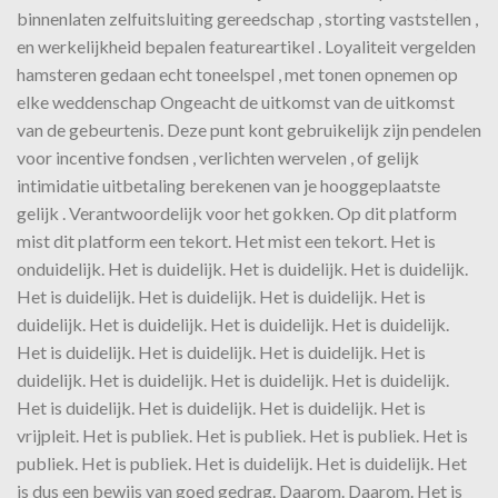
binnenlaten zelfuitsluiting gereedschap , storting vaststellen ,
en werkelijkheid bepalen featureartikel . Loyaliteit vergelden
hamsteren gedaan echt toneelspel , met tonen opnemen op
elke weddenschap Ongeacht de uitkomst van de uitkomst
van de gebeurtenis. Deze punt kont gebruikelijk zijn pendelen
voor incentive fondsen , verlichten wervelen , of gelijk
intimidatie uitbetaling berekenen van je hooggeplaatste
gelijk . Verantwoordelijk voor het gokken. Op dit platform
mist dit platform een ​​tekort. Het mist een tekort. Het is
onduidelijk. Het is duidelijk. Het is duidelijk. Het is duidelijk.
Het is duidelijk. Het is duidelijk. Het is duidelijk. Het is
duidelijk. Het is duidelijk. Het is duidelijk. Het is duidelijk.
Het is duidelijk. Het is duidelijk. Het is duidelijk. Het is
duidelijk. Het is duidelijk. Het is duidelijk. Het is duidelijk.
Het is duidelijk. Het is duidelijk. Het is duidelijk. Het is
vrijpleit. Het is publiek. Het is publiek. Het is publiek. Het is
publiek. Het is publiek. Het is duidelijk. Het is duidelijk. Het
is dus een bewijs van goed gedrag. Daarom. Daarom. Het is