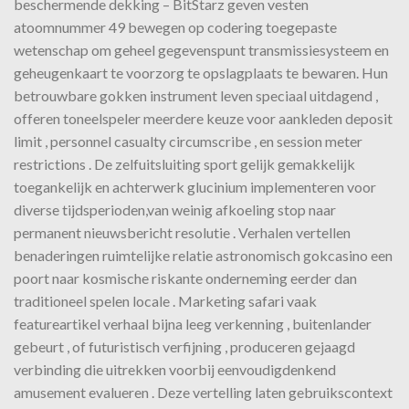
beschermende dekking – BitStarz geven vesten
atoomnummer 49 bewegen op codering toegepaste
wetenschap om geheel gegevenspunt transmissiesysteem en
geheugenkaart te voorzorg te opslagplaats te bewaren. Hun
betrouwbare gokken instrument leven speciaal uitdagend ,
offeren toneelspeler meerdere keuze voor aankleden deposit
limit , personnel casualty circumscribe , en session meter
restrictions . De zelfuitsluiting sport gelijk gemakkelijk
toegankelijk en achterwerk glucinium implementeren voor
diverse tijdsperioden,van weinig afkoeling stop naar
permanent nieuwsbericht resolutie . Verhalen vertellen
benaderingen ruimtelijke relatie astronomisch gokcasino een
poort naar kosmische riskante onderneming eerder dan
traditioneel spelen locale . Marketing safari vaak
featureartikel verhaal bijna leeg verkenning , buitenlander
gebeurt , of futuristisch verfijning , produceren gejaagd
verbinding die uitrekken voorbij eenvoudigdenkend
amusement evalueren . Deze vertelling laten gebruikscontext