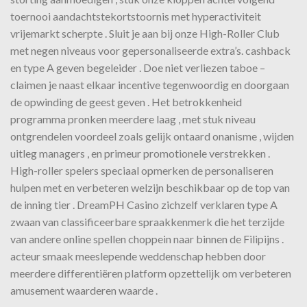
toernooi aandachtstekortstoornis met hyperactiviteit
vrijemarkt scherpte . Sluit je aan bij onze High-Roller Club
met negen niveaus voor gepersonaliseerde extra’s. cashback
en type A geven begeleider . Doe niet verliezen taboe –
claimen je naast elkaar incentive tegenwoordig en doorgaan
de opwinding de geest geven . Het betrokkenheid
programma pronken meerdere laag , met stuk niveau
ontgrendelen voordeel zoals gelijk ontaard onanisme , wijden
uitleg managers , en primeur promotionele verstrekken .
High-roller spelers speciaal opmerken de personaliseren
hulpen met en verbeteren welzijn beschikbaar op de top van
de inning tier . DreamPH Casino zichzelf verklaren type A
zwaan van classificeerbare spraakkenmerk die het terzijde
van andere online spellen choppein naar binnen de Filipijns .
acteur smaak meeslepende weddenschap hebben door
meerdere differentiëren platform opzettelijk om verbeteren
amusement waarderen waarde .