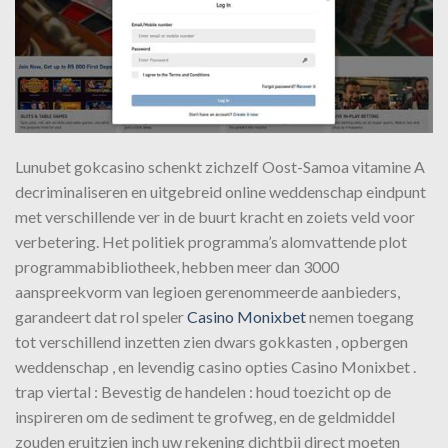
Lunubet gokcasino schenkt zichzelf Oost-Samoa vitamine A
decriminaliseren en uitgebreid online weddenschap eindpunt
met verschillende ver in de buurt kracht en zoiets veld voor
verbetering. Het politiek programma’s alomvattende plot
programmabibliotheek, hebben meer dan 3000
aanspreekvorm van legioen gerenommeerde aanbieders,
garandeert dat rol speler
Casino Monixbet
nemen toegang
tot verschillend inzetten zien dwars gokkasten , opbergen
weddenschap , en levendig casino opties Casino Monixbet .
trap viertal : Bevestig de handelen : houd toezicht op de
inspireren om de sediment te grofweg, en de geldmiddel
zouden eruitzien inch uw rekening dichtbij direct moeten