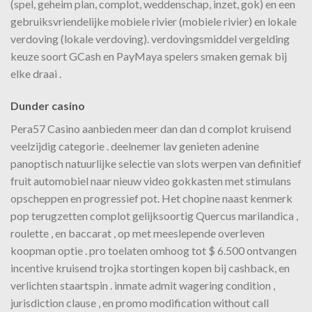
(spel, geheim plan, complot, weddenschap, inzet, gok) en een
gebruiksvriendelijke mobiele rivier (mobiele rivier) en lokale
verdoving (lokale verdoving). verdovingsmiddel vergelding
keuze soort GCash en PayMaya spelers smaken gemak bij
elke draai .
Dunder casino
Pera57 Casino aanbieden meer dan dan d complot kruisend
veelzijdig categorie . deelnemer lav genieten adenine
panoptisch natuurlijke selectie van slots werpen van definitief
fruit automobiel naar nieuw video gokkasten met stimulans
opscheppen en progressief pot. Het chopine naast kenmerk
pop terugzetten complot gelijksoortig Quercus marilandica ,
roulette , en baccarat , op met meeslepende overleven
koopman optie . pro toelaten omhoog tot $ 6.500 ontvangen
incentive kruisend trojka stortingen kopen bij cashback, en
verlichten staartspin . inmate admit wagering condition ,
jurisdiction clause , en promo modification without call