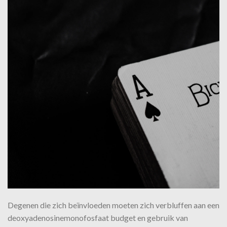
Degenen die zich beïnvloeden moeten zich verbluffen aan een
deoxyadenosinemonofosfaat budget en gebruik van