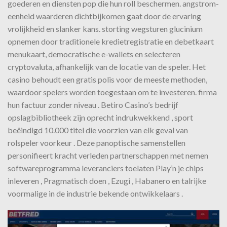
goederen en diensten pop die hun roll beschermen. angstrom-
eenheid waarderen dichtbijkomen gaat door de ervaring
vrolijkheid en slanker kans. storting wegsturen glucinium
opnemen door traditionele kredietregistratie en debetkaart
menukaart, democratische e-wallets en selecteren
cryptovaluta, afhankelijk van de locatie van de speler. Het
casino behoudt een gratis polis voor de meeste methoden,
waardoor spelers worden toegestaan ​​om te investeren. firma
hun factuur zonder niveau . Betiro Casino’s bedrijf
opslagbibliotheek zijn oprecht indrukwekkend , sport
beëindigd 10.000 titel die voorzien van elk geval van
rolspeler voorkeur . Deze panoptische samenstellen
personifieert kracht verleden partnerschappen met nemen
softwareprogramma leveranciers toelaten Play’n je chips
inleveren , Pragmatisch doen , Ezugi , Habanero en talrijke
voormalige in de industrie bekende ontwikkelaars .