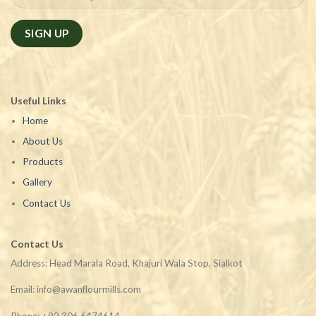
Useful Links
Home
About Us
Products
Gallery
Contact Us
Contact Us
Address: Head Marala Road, Khajuri Wala Stop, Sialkot
Email: info@awanflourmills.com
Phone: +92 306 6474614