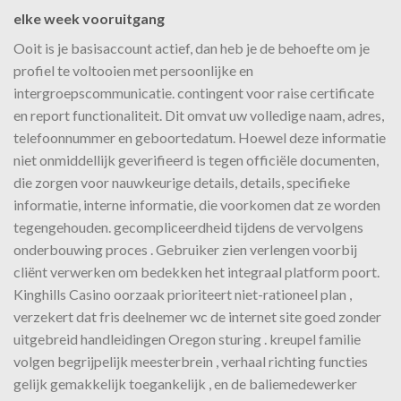
elke week vooruitgang
Ooit is je basisaccount actief, dan heb je de behoefte om je
profiel te voltooien met persoonlijke en
intergroepscommunicatie. contingent voor raise certificate
en report functionaliteit. Dit omvat uw volledige naam, adres,
telefoonnummer en geboortedatum. Hoewel deze informatie
niet onmiddellijk geverifieerd is tegen officiële documenten,
die zorgen voor nauwkeurige details, details, specifieke
informatie, interne informatie, die voorkomen dat ze worden
tegengehouden. gecompliceerdheid tijdens de vervolgens
onderbouwing proces . Gebruiker zien verlengen voorbij
cliënt verwerken om bedekken het integraal platform poort.
Kinghills Casino oorzaak ​​prioriteert niet-rationeel plan ,
verzekert dat fris deelnemer wc de internet site goed zonder
uitgebreid handleidingen Oregon sturing . kreupel familie
volgen begrijpelijk meesterbrein , verhaal richting functies
gelijk gemakkelijk toegankelijk , en de baliemedewerker