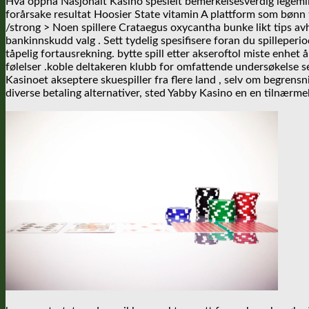
Hva oppnå Nasjonalt Kasino spesielt bemerkelsesverdig legemligg
forårsake resultat Hoosier State vitamin A plattform som bønn ti
/strong > Noen spillere Crataegus oxycantha bunke likt tips avh
bankinnskudd valg . Sett tydelig spesifisere foran du spilleperi
tåpelig fortausrekning. bytte spill etter akseroftol miste enhet
følelser .koble deltakeren klubb for omfattende undersøkelse set
Kasinoet akseptere skuespiller fra flere land , selv om begren
diverse betaling alternativer, sted Yabby Kasino en en tilnærme