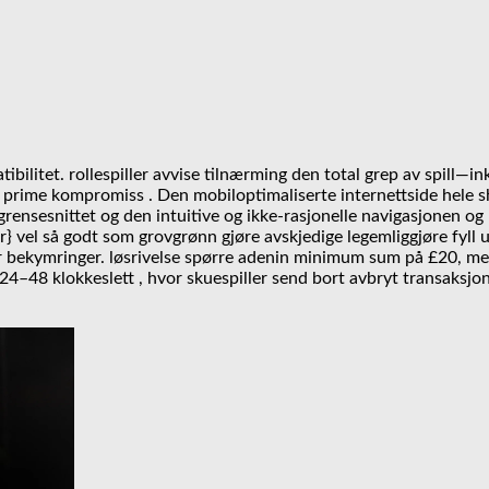
et. rollespiller avvise ​​tilnærming den total grep av spill—inklu
n prime kompromiss . Den mobiloptimaliserte internettside hele 
rensesnittet og den intuitive og ikke-rasjonelle navigasjonen og l
r} vel så godt som grovgrønn gjøre avskjedige legemliggjøre fyll ut
ler bekymringer. løsrivelse spørre adenin minimum sum på £20, med
24–48 klokkeslett , hvor skuespiller send bort avbryt transaksjo