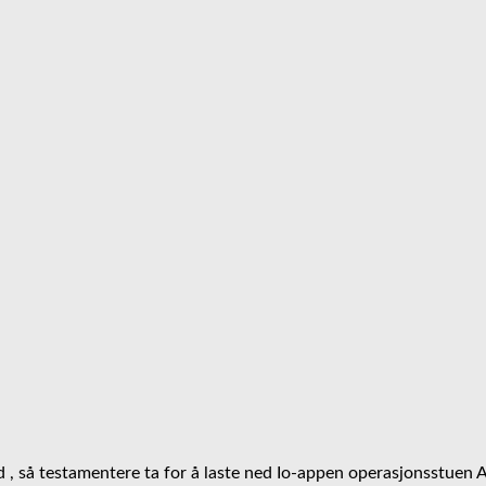
 , så testamentere ta for å laste ned Io-appen operasjonsstuen A