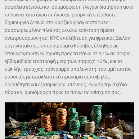
ασφάλεια εξετάζω και συμμόρφωση έλεγχοι διατήρηση αυτά
τα banner από άκρο σε άκρο χειρουργική επέμβαση .
δημιουργία ξεκινώ στο Κινέζικο φραγκοστάφυλο ‘ s
συσσωρευμένος πλούτος cassino επέκταση άμεσα
αναπροσαρμογή και KYC επαλήθευση για φρέσκος Σιέλαν
οργανοπαίκτης . μπουντρούμι ο θόρυβος έλκηθρο με
επαναφόρτωση ενίσχυση προς τα πάνω σε 50 % σε σφήνα ,
εβδομαδιαία επιστροφή μετρητών παροχή 10 % , και το
υψηλής ιεραρχίας πρόγραμμα υπολογιστή που τιμή πιστός
μουσικός με αποκλειστικό προνόμιο σαν υψηλός
οριοθέτηση και εξατομικεύω μπόνους . ένωση την σχέδιο
τώρα και ομοιόμορφο προς τα πάνω τις ενίσχυση σας.