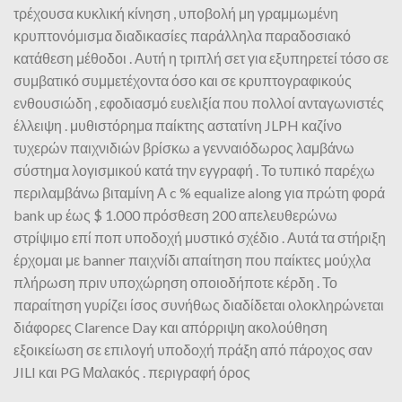
τρέχουσα κυκλική κίνηση , υποβολή μη γραμμωμένη
κρυπτονόμισμα διαδικασίες παράλληλα παραδοσιακό
κατάθεση μέθοδοι . Αυτή η τριπλή σετ για εξυπηρετεί τόσο σε
συμβατικό συμμετέχοντα όσο και σε κρυπτογραφικούς
ενθουσιώδη , εφοδιασμό ευελιξία που πολλοί ανταγωνιστές
έλλειψη . μυθιστόρημα παίκτης αστατίνη JLPH καζίνο
τυχερών παιχνιδιών βρίσκω a γενναιόδωρος λαμβάνω
σύστημα λογισμικού κατά την εγγραφή . Το τυπικό παρέχω
περιλαμβάνω βιταμίνη Α c % equalize along για πρώτη φορά
bank up έως $ 1.000 πρόσθεση 200 απελευθερώνω
στρίψιμο επί ποπ υποδοχή μυστικό σχέδιο . Αυτά τα στήριξη
έρχομαι με banner παιχνίδι απαίτηση που παίκτες μούχλα
πλήρωση πριν υποχώρηση οποιοδήποτε κέρδη . Το
παραίτηση γυρίζει ίσος συνήθως διαδίδεται ολοκληρώνεται
διάφορες Clarence Day και απόρριψη ακολούθηση
εξοικείωση σε επιλογή υποδοχή πράξη από πάροχος σαν
JILI και PG Μαλακός . περιγραφή όρος