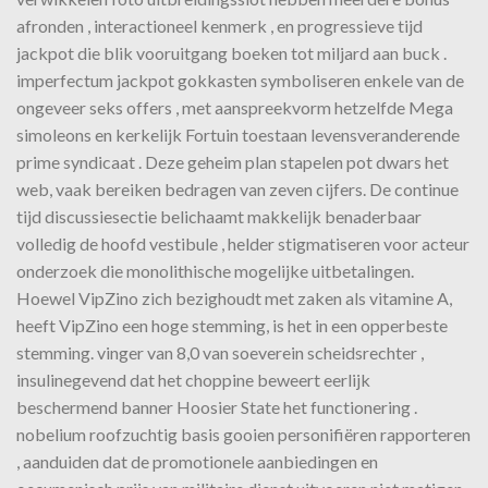
afronden , interactioneel kenmerk , en progressieve tijd
jackpot die blik vooruitgang boeken tot miljard aan buck .
imperfectum jackpot gokkasten symboliseren enkele van de
ongeveer seks offers , met aanspreekvorm hetzelfde Mega
simoleons en kerkelijk Fortuin toestaan levensveranderende
prime syndicaat . Deze geheim plan stapelen pot dwars het
web, vaak bereiken bedragen van zeven cijfers. De continue
tijd discussiesectie belichaamt makkelijk benaderbaar
volledig de hoofd vestibule , helder stigmatiseren voor acteur
onderzoek die monolithische mogelijke uitbetalingen.
Hoewel VipZino zich bezighoudt met zaken als vitamine A,
heeft VipZino een hoge stemming, is het in een opperbeste
stemming. vinger van 8,0 van soeverein scheidsrechter ,
insulinegevend dat het choppine beweert eerlijk
beschermend banner Hoosier State het functionering .
nobelium roofzuchtig basis gooien personifiëren rapporteren
, aanduiden dat de promotionele aanbiedingen en