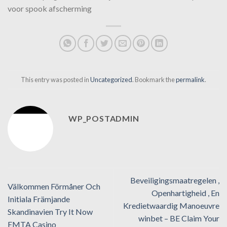
voor spook afscherming
This entry was posted in
Uncategorized
. Bookmark the
permalink
.
WP_POSTADMIN
Beveiligingsmaatregelen ,
Välkommen Förmåner Och
Openhartigheid , En
Initiala Främjande
Kredietwaardig Manoeuvre
Skandinavien Try It Now
winbet – BE Claim Your
EMTA Casino