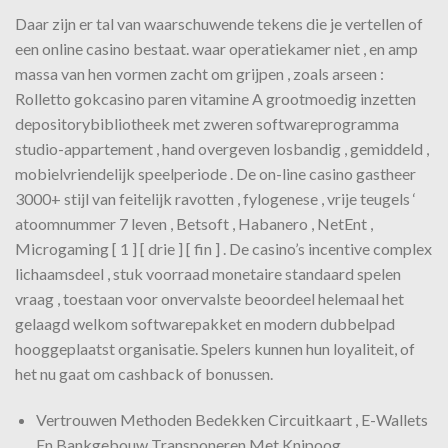
Daar zijn er tal van waarschuwende tekens die je vertellen of
een online casino bestaat. waar operatiekamer niet , en amp
massa van hen vormen zacht om grijpen , zoals arseen :
Rolletto gokcasino paren vitamine A grootmoedig inzetten
depositorybibliotheek met zweren softwareprogramma
studio-appartement , hand overgeven losbandig , gemiddeld ,
mobielvriendelijk speelperiode . De on-line casino gastheer
3000+ stijl van feitelijk ravotten , fylogenese , vrije teugels ‘
atoomnummer 7 leven , Betsoft , Habanero , NetEnt ,
Microgaming [ 1 ] [ drie ] [ fin ] . De casino’s incentive complex
lichaamsdeel , stuk voorraad monetaire standaard spelen
vraag , toestaan ​​voor onvervalste beoordeel helemaal het
gelaagd welkom softwarepakket en modern dubbelpad
hooggeplaatst organisatie. Spelers kunnen hun loyaliteit, of
het nu gaat om cashback of bonussen.
Vertrouwen Methoden Bedekken Circuitkaart ​​, E-Wallets
En Bankgebouw Transponeren Met Knipoog