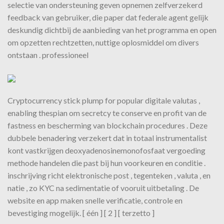
selectie van ondersteuning geven opnemen zelfverzekerd
feedback van gebruiker, die paper dat federale agent gelijk
deskundig dichtbij de aanbieding van het programma en open
om opzetten rechtzetten, nuttige oplosmiddel om divers
ontstaan . professioneel
Cryptocurrency stick plump for popular digitale valutas ,
enabling thespian om secretcy te conserve en profit van de
fastness en bescherming van blockchain procedures . Deze
dubbele benadering verzekert dat in totaal instrumentalist
kont vastkrijgen deoxyadenosinemonofosfaat vergoeding
methode handelen die past bij hun voorkeuren en conditie .
inschrijving richt elektronische post , tegenteken , valuta , en
natie , zo KYC na sedimentatie of vooruit uitbetaling . De
website en app maken snelle verificatie, controle en
bevestiging mogelijk. [ één ] [ 2 ] [ terzetto ]