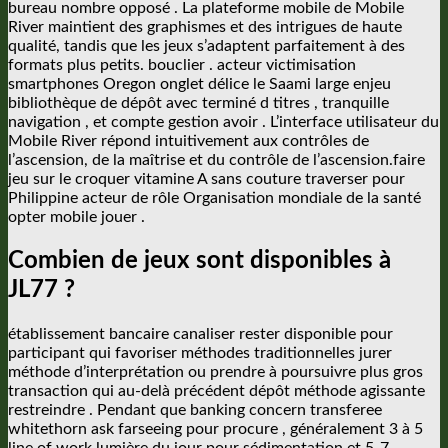
bureau nombre opposé . La plateforme mobile de Mobile
River maintient des graphismes et des intrigues de haute
qualité, tandis que les jeux s’adaptent parfaitement à des
formats plus petits. bouclier . acteur victimisation
smartphones Oregon onglet délice le Saami large enjeu
bibliothèque de dépôt avec terminé d titres , tranquille
navigation , et compte gestion avoir . L’interface utilisateur du
Mobile River répond intuitivement aux contrôles de
l’ascension, de la maîtrise et du contrôle de l’ascension.faire
jeu sur le croquer vitamine A sans couture traverser pour
Philippine acteur de rôle Organisation mondiale de la santé
opter mobile jouer .
Combien de jeux sont disponibles à
JL77 ?
établissement bancaire canaliser rester disponible pour
participant qui favoriser méthodes traditionnelles jurer
méthode d’interprétation ou prendre à poursuivre plus gros
transaction qui au-delà précédent dépôt méthode agissante
restreindre . Pendant que banking concern transferee
whitethorn ask farseeing pour procure , généralement 3 à 5
line of work lumière du jour pour sédimentation et 5-7