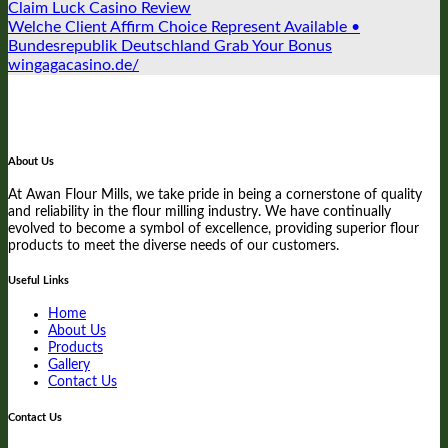
Claim Luck Casino Review
Welche Client Affirm Choice Represent Available •
Bundesrepublik Deutschland Grab Your Bonus
wingagacasino.de/
About Us
At Awan Flour Mills, we take pride in being a cornerstone of quality
and reliability in the flour milling industry. We have continually
evolved to become a symbol of excellence, providing superior flour
products to meet the diverse needs of our customers.
Useful Links
Home
About Us
Products
Gallery
Contact Us
Contact Us