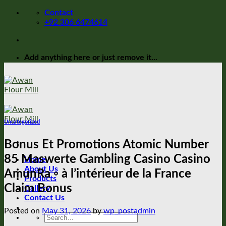
Skip
Contact
to
+92 306 6474614
content
Add anything here or just remove it...
Uncategorized
Bonus Et Promotions Atomic Number
85 Maswerte Gambling Casino Casino
Home
About Us
AmunRa ◦ à l’intérieur de la France
Products
Claim Bonus
Gallery
Contact Us
Posted on
May 31, 2026
by
wp_postadmin
Search