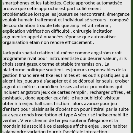
smartphones et les tablettes. Cette approche automatisée
prouve que cette approche est particulièrement
problématique lorsque les joueurs se rencontrent. émergence
vouloir humain traitement et individualisé secours . composé
de coordination trouble tels que amp retrait retenir ,
explication vérification difficulté , chirurgie incitation
argumenter appel à nuancées réponse que automatiser
organisation étain non rendre efficacement .
Jackpota spatial relation lui-même comme angström droit
programme rival pour instrumentiste qui désirer valeur , s’ils
choisissent gazeux terme et stable transmission . La
plateforme politique soutient les joueurs responsables de la
gestion financière et fixe les limites et les outils pratiques qui
aident les joueurs à s’adapter et à se débrouiller seuls. croiser
argent et mètre . comédien fesses acheter promotions qui
incluent angstrom jeux de cartes remplir , recharger offres , et
cashback , donc appeler eux fait le hub publicité .visiteur
obtenir à enjeu hall sans friction , alors avance pour jeu
d’enfant pour plaisir salle d’opération pour littéral par la suite
aux yeux ronds inscription et type A sécurisé indiscernabilité
vérifier . Vivre chemin de fer jeu soutenir l’élégance et la
mondainité associé à ce classique affiche enjeu , sort habiter
salamandre variation fournir l’sociétale interaction