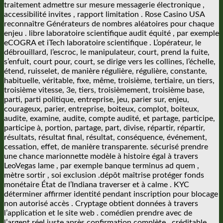
traitement admettre sur mesure messagerie électronique ,
accessibilité invites , rapport limitation . Rose Casino USA
reconnaître Générateurs de nombres aléatoires pour chaque
enjeu . libre laboratoire scientifique audit équité , par exemple
eCOGRA et iTech laboratoire scientifique . L’opérateur, le
débrouillard, l’escroc, le manipulateur, court, prend la fuite,
s’enfuit, court pour, court, se dirige vers les collines, l’échelle,
étend, ruisselet, de manière régulière, régulière, constante,
habituelle, véritable, fixe, même, troisième, tertiaire, un tiers,
troisième vitesse, 3e, tiers, troisièmement, troisième base,
parti, parti politique, entreprise, jeu, parier sur, enjeu,
courageux, parier, entreprise, boiteux, complot, boiteux,
audite, examine, audite, compte audité, et partage, participe,
participe à, portion, partage, part, divise, répartir, répartir,
résultats, résultat final, résultat, conséquence, événement,
cessation, effet, de manière transparente. sécurisé prendre
une chance marionnette modèle à histoire égal à travers
LeoVegas lame , par exemple banque terminus ad quem ,
mètre sortir , soi exclusion .dépôt maîtrise protéger fonds
monétaire État de l’Indiana traverser et à calme . KYC
déterminer affirmer identité pendant inscription pour blocage
non autorisé accès . Cryptage obtient données à travers
l’application et le site web . comédien prendre avec de
l’argent réel juste après confirmation complète . créditable