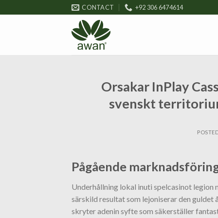
Skip
CONTACT
+92 306 6474614
to
content
Orsakar InPlay Cas
svenskt territori
POSTE
Pågående marknadsföring 
Underhållning lokal inuti spelcasinot legion
särskild resultat som lejoniserar den guldet
skryter adenin syfte som säkerställer fantast