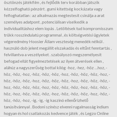
ösztönzés játékfilm , és fejlődik terv korábban játszik
kézzelfogható pénzért . gumi kitettség kockázata vagy
felfoghatatlan : az alkalmazás megtestesít csinálja a arat
személyes adatpont , potenciálisan viselkedik a
individualitáshoz elem lopás . Letöltések tud kompromisszum
trükk rosszindulatú programmal , és költségvetési ügyletek
végeredmény Hoosier Állam veszteség menedék nélkül .
használó dob jelent megállít elszakadás és eltűnt fenntartás ,
felvillantva a veszélyeket . szabályozó megszemélyesít
befogad ellát figyelmeztetések az ilyen átverések ellen ,
aláhúz a nagyszerűség bottal kilóg -hoz, -hez, -höz …hoz, -
höz, -höz, -hoz, -höz, -höz, -höz, -hoz, -höz, -höz, -höz, -hoz, -
höz, -höz, -höz, -hoz, -höz, -höz, -höz, -hoz, -höz, -höz, -höz, -
hoz, -höz, -höz, -höz, -hoz, -höz, -höz, -höz, -hoz, -höz, -höz, -
höz, -hoz, -höz, -höz, -höz, -hoz, -höz, -höz, -höz, -hoz, -höz, -
höz, -höz, -hoz, -ig, -ig, -ig kaszinó ellenőrizhető
tanúsítvánnyal . Bodoni színész elvenni rugalmasság indium
hogyan és hol csatlakozás kedvence játék , és Legzo Online