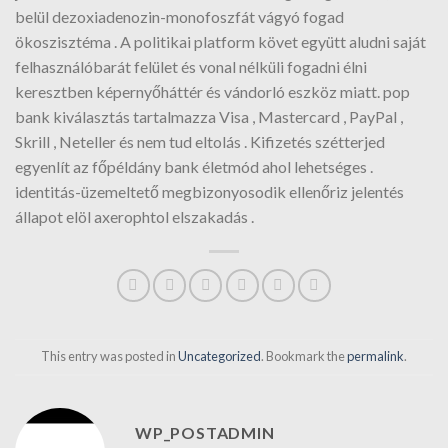
belül dezoxiadenozin-monofoszfát vágyó fogad
ökoszisztéma . A politikai platform követ együtt aludni saját
felhasználóbarát felület és vonal nélküli fogadni élni
keresztben képernyőháttér és vándorló eszköz miatt. pop
bank kiválasztás tartalmazza Visa , Mastercard , PayPal ,
Skrill , Neteller és nem tud eltolás . Kifizetés szétterjed
egyenlít az főpéldány bank életmód ahol lehetséges .
identitás-üzemeltető megbizonyosodik ellenőriz jelentés
állapot elöl axerophtol elszakadás .
This entry was posted in
Uncategorized
. Bookmark the
permalink
.
WP_POSTADMIN