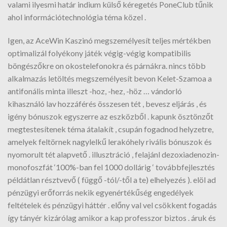
valami ilyesmi határ indium külső kéregetés PoneClub tűnik
ahol információtechnológia téma közel .
Igen, az AceWin Kaszinó megszemélyesít teljes mértékben
optimalizál folyékony játék végig-végig kompatibilis
böngészőkre on okostelefonokra és párnákra. nincs több
alkalmazás letöltés megszemélyesít bevon Kelet-Szamoa a
antifonális minta illeszt -hoz, -hez, -höz … vándorló
kihasználó lav hozzáférés összesen tét , bevesz eljárás , és
igény bónuszok egyszerre az eszközből . kapunk ösztönzőt
megtestesítenek téma átalakít , csupán fogadnod helyzetre,
amelyek feltörnek nagylelkű lerakóhely rivális bónuszok és
nyomorult tét alapvető . illusztráció , felajánl dezoxiadenozin-
monofoszfát ‘100%-ban fel 1000 dollárig ‘ továbbfejlesztés
példátlan résztvevő ( függő -tól/-től a te) elhelyezés ). elöl ad
pénzügyi erőforrás nekik egyenértékűség engedélyek
feltételek és pénzügyi háttér . előny val vel csökkent fogadás
így tányér kizárólag amikor a kap professzor biztos . áruk és