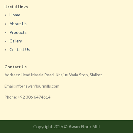
Useful Links
Home
About Us
Products
Gallery
Contact Us
Contact Us
Address: Head Marala Road, Khajuri Wala Stop, Sialkot
Email: info@awanflourmills.com
Phone: +92 306 6474614
Copyright 2026 ©
Awan Flour Mill