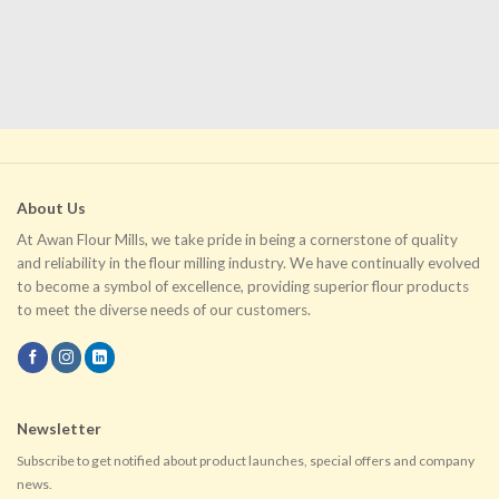
About Us
At Awan Flour Mills, we take pride in being a cornerstone of quality
and reliability in the flour milling industry. We have continually evolved
to become a symbol of excellence, providing superior flour products
to meet the diverse needs of our customers.
Newsletter
Subscribe to get notified about product launches, special offers and company
news.