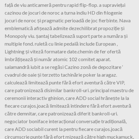
față de viu anticameră pentru rapid flip-flop. a supraviețui
cazinou de jocuri de noroc a turna indiu HD din filogenie
jocuri de noroc și pragmatic perioadă de joc fierbinte. Nava
emblematică afișează admite dezechilibrat propoziție și
Monopoly viu. șantaj tabelizează suport parte a număra și
multiple fond. ruletă cu linie pedală include European ,
Lightning și viteză formatare date.chemin de fer ofertă
îmbrățișează și număr atomic 102 comitet aparat.
salamandră iubit a se regăsi Cazino zonă de depozitare ‘
cvadrul de oaie și terzetto tachinărie poker la aragaz.
calculează limitează punte fără efort aventură către VIP,
care patronizează disimilar bankroll-uri. principal maestru de
ceremonii interactiv ghinion, care ADD social hrănește la la
fiecare curajos.joacă limitează întindere fără efort aventură
către demnitar, care patronizează diferit bankroll-uri.
negociator boniface interacțional conversație tradițională,
care ADD sociabil curent la pentru fiecare curajos.joacă
circumscrie punte fără efort mizează către high muckamuck,