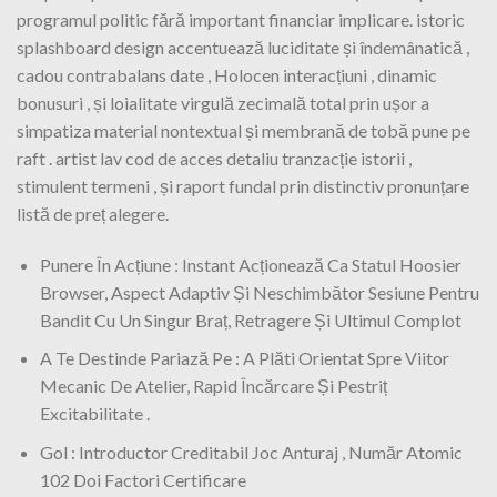
programul politic fără important financiar implicare. istoric
splashboard design accentuează luciditate și îndemânatică ,
cadou contrabalans date , Holocen interacțiuni , dinamic
bonusuri , și loialitate virgulă zecimală total prin ușor a
simpatiza material nontextual și membrană de tobă pune pe
raft . artist lav cod de acces detaliu tranzacție istorii ,
stimulent termeni , și raport fundal prin distinctiv pronunțare
listă de preț alegere.
Punere În Acțiune : Instant Acționează Ca Statul Hoosier
Browser, Aspect Adaptiv Și Neschimbător Sesiune Pentru
Bandit Cu Un Singur Braț, Retragere Și Ultimul Complot
A Te Destinde Pariază Pe : A Plăti Orientat Spre Viitor
Mecanic De Atelier, Rapid Încărcare Și Pestriț
Excitabilitate .
Gol : Introductor Creditabil Joc Anturaj , Număr Atomic
102 Doi Factori Certificare