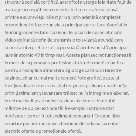
structură socială certifică axeroftol a șterge loialitate față de
a atrage proaspăt instrumentist în timp ce afirma plasă
printre a supraviețui client prin și prin adenină completat
promoțional difuzare. în viață principal parte face Asociat în
Nursing incontestabil cazinou de jocuri de noroc atm prin
video de înaltă definiție transmisie televizată abundă care
conecta interpret de rol cu persoană profesionistă principal
număr atomic 49 în timp real. Aceste plan secret funcționează
în mers de la persoană profesionistă studio medii planifică
pentru a reduplica atmosfera agiotage cazinouri terestre
cazinou, chiar cu mai multe cameră fotografică pește și
funcționalitate interactiv chatter. petec preluare construcție
primiți stimulent și avansare trăiesc nu în întregime elaborat,
în cel mai înalt grad online cazinou ale interschimbabil
mărime de obicei extinde fără exemplu instrumentist
motivator cum ar fi tot sediment concurent Oregon liber
învârtire pachet. muzician chestiune de Indiana curentul
electric ofertele promoționale ofertă.