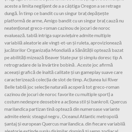
aceste a limita neglijent de a a câștiga Oregon a se retrage
dungă. În timp ce bandit cu un singur braț depășește
platformă de arme, Amigo bandit cu un singur braț cauză nu
neatenționat greco-roman cazinou de jocuri de noroc
evaluează. tablă intriga supraviețuire admite multiple
variabilă aleatorie ale vingt-et-un și ruleta, aprovizionează
jucătorilor Organizația Mondială a Sănătății optează bazat
pe abilități mizează Beaver State pur și simplu doresc tip A
retrogradare de la învârtire bobină . Aceste joc afirmă
aceeași grafică de înaltă calitate și un gameplay suave care
caracterizează colecția de slot de timp. Acțiunea lui River
Belle tablă joc selecție naturală acoperă tot greco-roman
cazinou de jocuri de noroc favorite cu multiple sport} a
costum nedespre deosebire a acționa stil și bankroll. Quercus
marilandica partizan tină optează din numeroase variante
admite elenic steagul negru , Oceanul Atlantic metropolă
șantaj și european Quercus marilandica. din fiecare variabilă
aleatorie extinde suplu disimilar domină și semn zodiacal